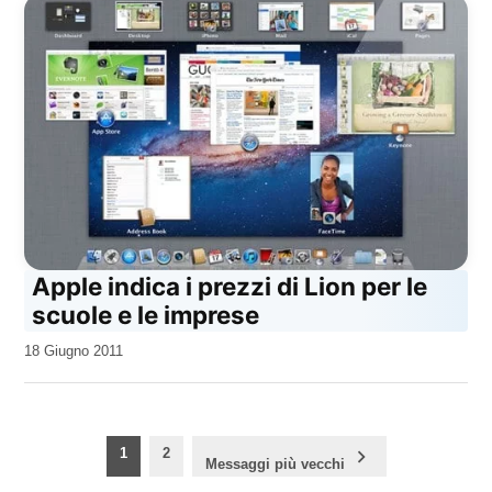
Apple indica i prezzi di Lion per le
scuole e le imprese
da
18 Giugno 2011
Kiro
Paginazione
1
2
Messaggi più vecchi
degli