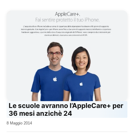
Le scuole avranno l’AppleCare+ per
36 mesi anzichè 24
da
8 Maggio 2014
Kiro