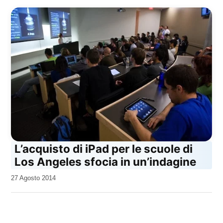
L’acquisto di iPad per le scuole di
Los Angeles sfocia in un’indagine
da
27 Agosto 2014
Kiro