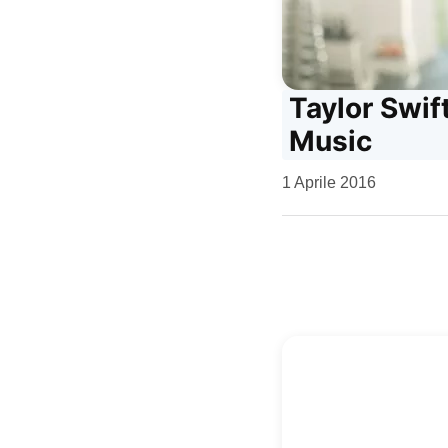
Taylor Swif
Music
da
1 Aprile 2016
Kiro