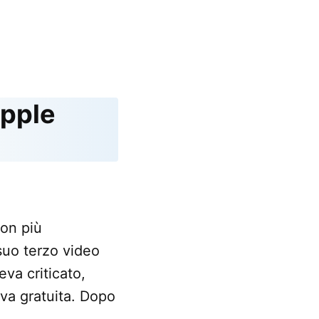
Apple
con più
suo terzo video
va criticato,
ova gratuita. Dopo