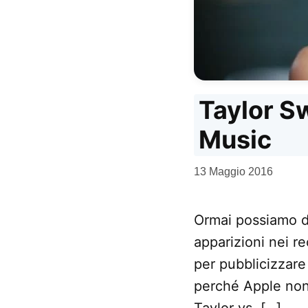
Taylor Sw
Music
da
13 Maggio 2016
Kiro
Ormai possiamo di
apparizioni nei r
per pubblicizzare
perché Apple non 