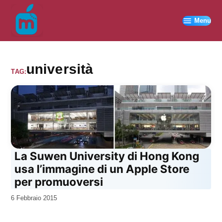
Vai
al
Menu
contenuto
università
TAG:
La Suwen University di Hong Kong
usa l’immagine di un Apple Store
per promuoversi
da
6 Febbraio 2015
Kiro