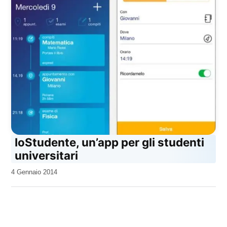
IoStudente, un’app per gli studenti
universitari
da
4 Gennaio 2014
Kiro