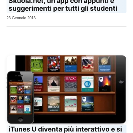
Skuola.net, un’app con appunti e
suggerimenti per tutti gli studenti
da
23 Gennaio 2013
Kiro
iTunes U diventa più interattivo e si