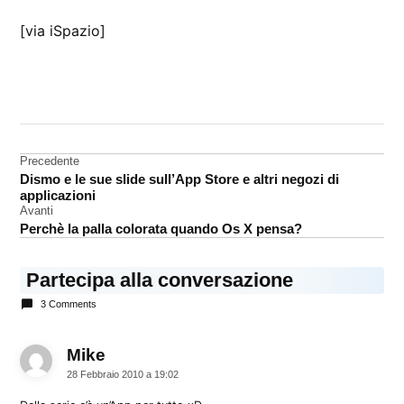
[via iSpazio]
CONTRASSEGNATO
DA UNA SCRITTA:
backup
Navigazione
Precedente
iPhone
Dismo e le sue slide sull’App Store e altri negozi di
articoli
video
applicazioni
Avanti
Perchè la palla colorata quando Os X pensa?
Partecipa alla conversazione
3 Comments
Mike
dice:
28 Febbraio 2010 a 19:02