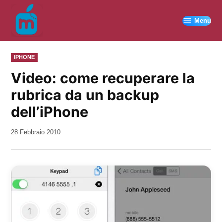
Vai
al
Menu
contenuto
PUBBLICATO
IPHONE
IN
Video: come recuperare la
rubrica da un backup
dell’iPhone
da
28 Febbraio 2010
Kiro