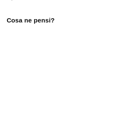
Lascia
Cosa ne pensi?
un
commento