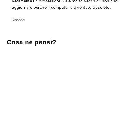
Veramente un processore G4 è molto vecchio. Non puoi
aggiornare perchè il computer è diventato obsoleto.
Rispondi
Lascia
Cosa ne pensi?
un
commento