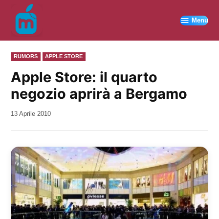
Vai
al
Menu
contenuto
PUBBLICATO
RUMORS
APPLE STORE
IN
Apple Store: il quarto
negozio aprirà a Bergamo
da
13 Aprile 2010
Kiro