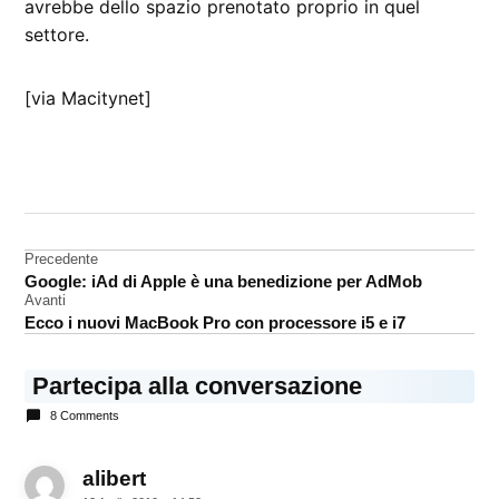
avrebbe dello spazio prenotato proprio in quel
settore.
[via Macitynet]
CONTRASSEGNATO
DA UNA SCRITTA:
Apple
Store
Navigazione
Precedente
Google: iAd di Apple è una benedizione per AdMob
Bergamo
articoli
Avanti
Rumors
Ecco i nuovi MacBook Pro con processore i5 e i7
Partecipa alla conversazione
8 Comments
alibert
dice: