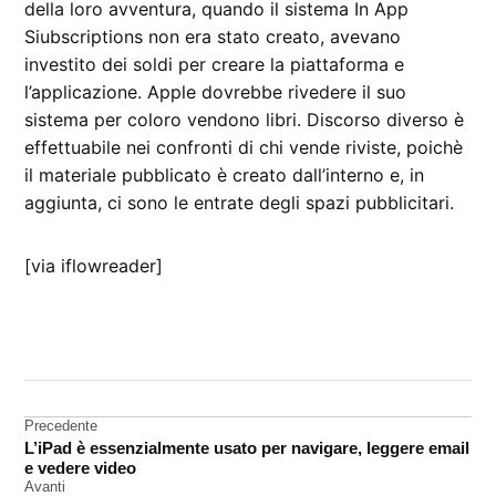
della loro avventura, quando il sistema In App
Siubscriptions non era stato creato, avevano
investito dei soldi per creare la piattaforma e
l’applicazione. Apple dovrebbe rivedere il suo
sistema per coloro vendono libri. Discorso diverso è
effettuabile nei confronti di chi vende riviste, poichè
il materiale pubblicato è creato dall’interno e, in
aggiunta, ci sono le entrate degli spazi pubblicitari.
[via iflowreader]
CONTRASSEGNATO
DA UNA SCRITTA:
In-app
subscriptions
Navigazione
Precedente
L’iPad è essenzialmente usato per navigare, leggere email
libri
articoli
e vedere video
Avanti