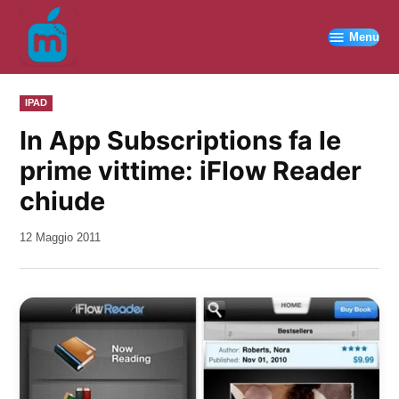
Vai
al
Menu
contenuto
PUBBLICATO
IPAD
IN
In App Subscriptions fa le
prime vittime: iFlow Reader
chiude
da
12 Maggio 2011
Kiro