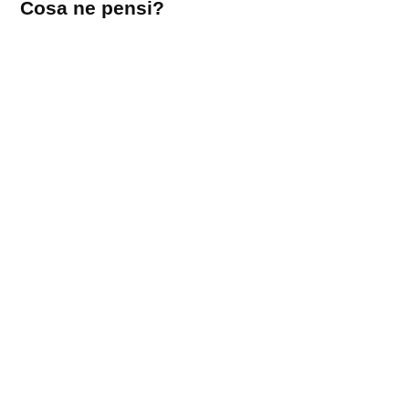
Cosa ne pensi?
un
commento