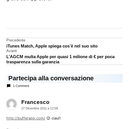
CONTRASSEGNATO
DA UNA SCRITTA:
App
Store
Navigazione
Precedente
iTunes Match, Apple spiega cos’è nel suo sito
Twitter
articoli
Avanti
L’AGCM multa Apple per quasi 1 milione di € per poca
trasparenza sulla garanzia
Partecipa alla conversazione
1 Comment
Francesco
dice:
27 Dicembre 2011 a 12:09
http://bufferapp.com/
😉 ciau!!