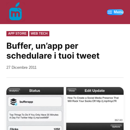
Vai
al
Menu
contenuto
PUBBLICATO
APP STORE
WEB TECH
IN
Buffer, un’app per
schedulare i tuoi tweet
da
27 Dicembre 2011
Kiro