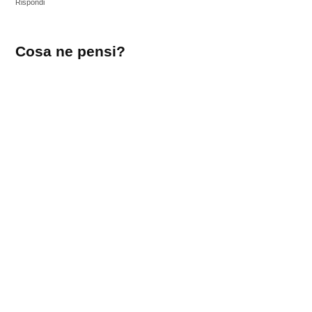
Rispondi
Lascia
Cosa ne pensi?
un
commento