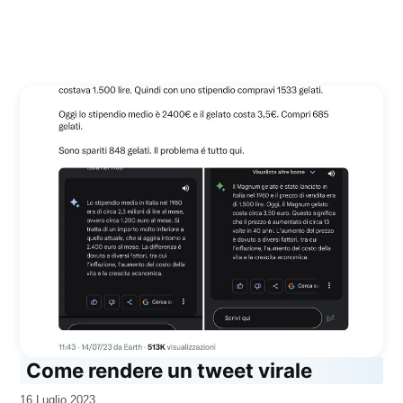
Come rendere un tweet virale
da
16 Luglio 2023