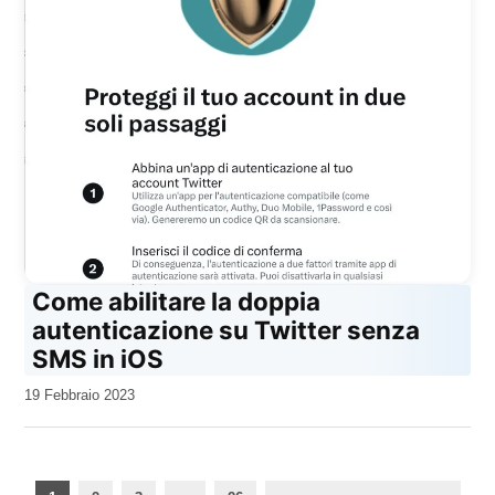
Come abilitare la doppia
autenticazione su Twitter senza
SMS in iOS
da
19 Febbraio 2023
Kiro
Paginazione