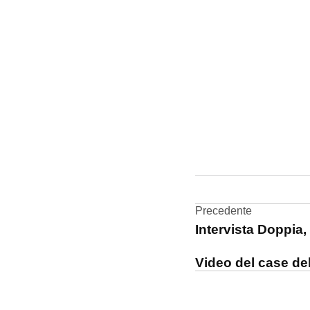
CONTRASSEGNATO
DA UNA SCRITTA:
realtà
aumentata
Navigazi
Precedente
Intervista Doppia,
riviste
articoli
Video del case de