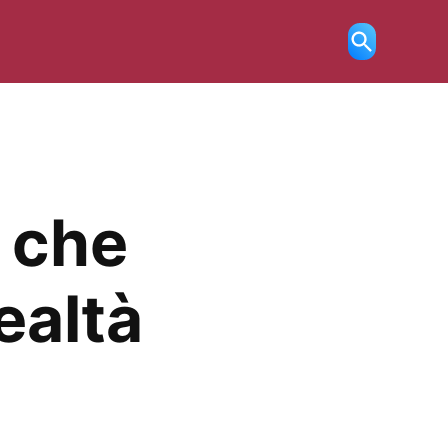
Ricerca
aperta
a che
ealtà