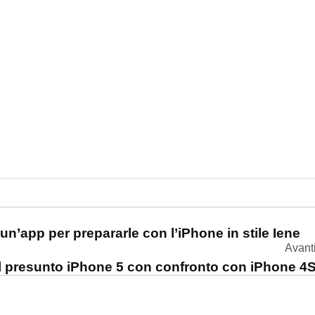
one
 un’app per prepararle con l’iPhone in stile Iene
Avant
l presunto iPhone 5 con confronto con iPhone 4