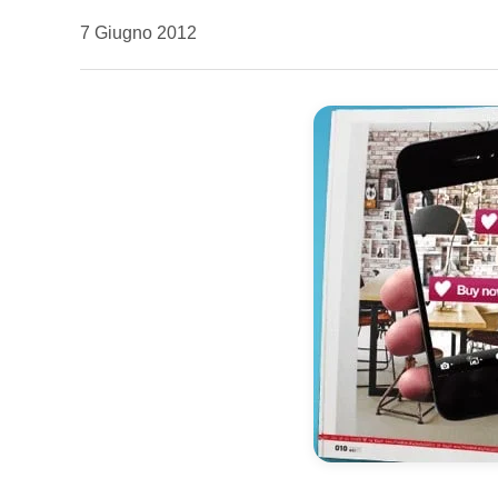
da
7 Giugno 2012
Kiro