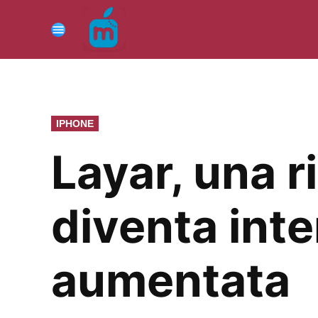
Vai
al
Menu
contenuto
PUBBLICATO
IPHONE
IN
Layar, una r
diventa inte
aumentata