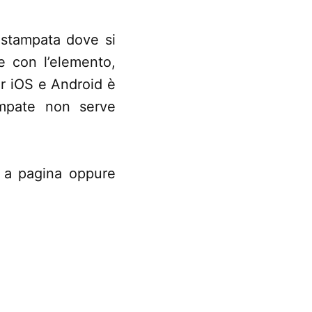
a stampata dove si
e con l’elemento,
per iOS e Android è
tampate non serve
 € a pagina oppure