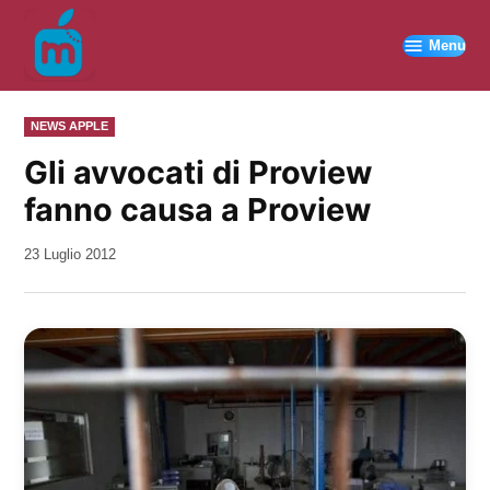
Vai
al
Menu
contenuto
PUBBLICATO
NEWS APPLE
IN
Gli avvocati di Proview
fanno causa a Proview
da
23 Luglio 2012
Kiro