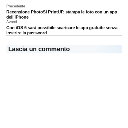
legale
Navigazione
Precedente
Recensione PhotoSi PrintUP, stampa le foto con un app
Proview
articoli
dell’iPhone
Avanti
Con iOS 6 sarà possibile scaricare le app gratuite senza
inserire la password
Lascia un commento