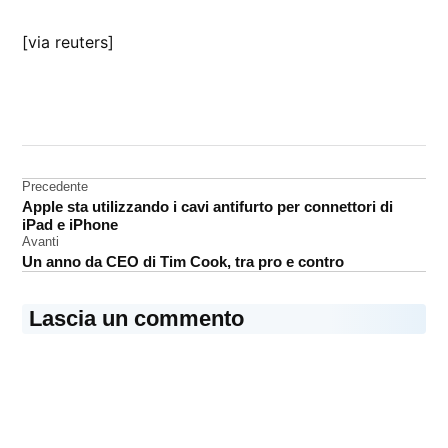
[via reuters]
CONTRASSEGNATO
DA UNA SCRITTA:
Corea
Navigazione
Precedente
Samsung
Apple sta utilizzando i cavi antifurto per connettori di
articoli
iPad e iPhone
Avanti
Un anno da CEO di Tim Cook, tra pro e contro
Lascia un commento