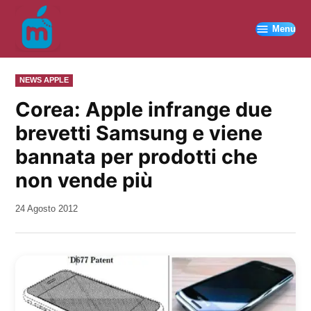
Vai
al
Menu
contenuto
PUBBLICATO
NEWS APPLE
IN
Corea: Apple infrange due
brevetti Samsung e viene
bannata per prodotti che
non vende più
da
24 Agosto 2012
Kiro