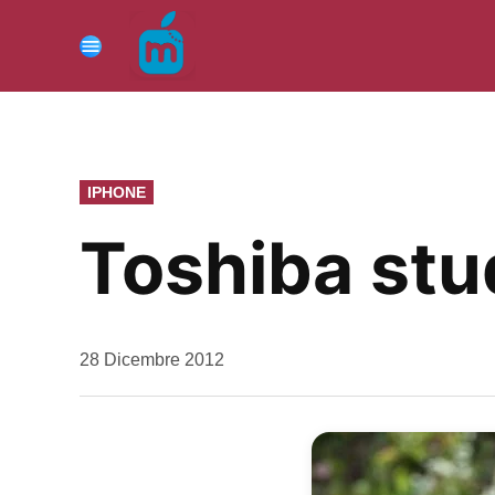
Vai
al
Menu
contenuto
PUBBLICATO
IPHONE
IN
Toshiba stu
da
28 Dicembre 2012
Kiro