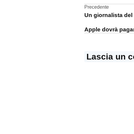
Navigazi
Precedente
Toshiba
Un giornalista de
articoli
Apple dovrà pagar
Lascia un 