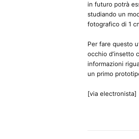
in futuro potrà es
studiando un modo
fotografico di 1 c
Per fare questo u
occhio d’insetto 
informazioni rigu
un primo prototip
[via electronista]
CONTRASSEGNATO
DA UNA SCRITTA:
fotocamera