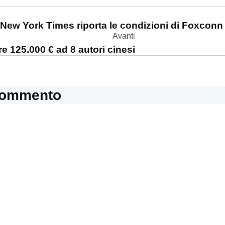
one
l New York Times riporta le condizioni di Foxconn
Avanti
e 125.000 € ad 8 autori cinesi
commento