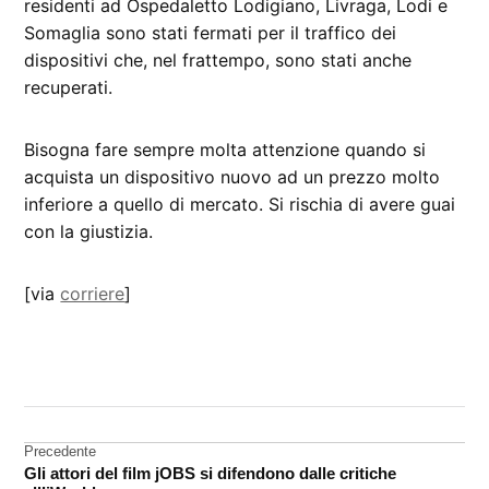
residenti ad Ospedaletto Lodigiano, Livraga, Lodi e
Somaglia sono stati fermati per il traffico dei
dispositivi che, nel frattempo, sono stati anche
recuperati.
Bisogna fare sempre molta attenzione quando si
acquista un dispositivo nuovo ad un prezzo molto
inferiore a quello di mercato. Si rischia di avere guai
con la giustizia.
[via
corriere
]
CONTRASSEGNATO
DA UNA SCRITTA:
iPhone
Navigazione
Precedente
Gli attori del film jOBS si difendono dalle critiche
articoli