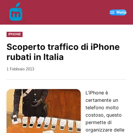
Vai
al
Menu
contenuto
PUBBLICATO
IPHONE
IN
Scoperto traffico di iPhone
rubati in Italia
da
1 Febbraio 2013
Kiro
L’iPhone è
certamente un
telefono molto
costoso, questo
permette di
organizzare delle