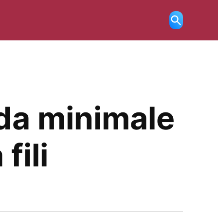
Ricerca
aperta
da minimale
fili