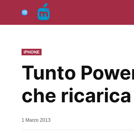
Vai
al
Menu
contenuto
PUBBLICATO
IPHONE
IN
Tunto Power
che ricarica 
da
1 Marzo 2013
Kiro