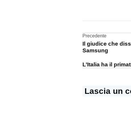
CONTRASSEGNATO
DA UNA SCRITTA:
accessori
Navigazi
Precedente
batteria
Il giudice che di
articoli
iPhone
Samsung
L’Italia ha il prim
Lascia un 