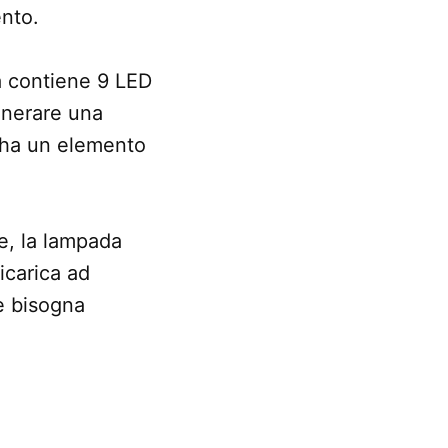
ento.
da contiene 9 LED
enerare una
 ha un elemento
e, la lampada
ricarica ad
e bisogna