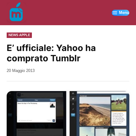
Vai
al
Menu
contenuto
PUBBLICATO
NEWS APPLE
IN
E’ ufficiale: Yahoo ha
comprato Tumblr
da
20 Maggio 2013
Kiro