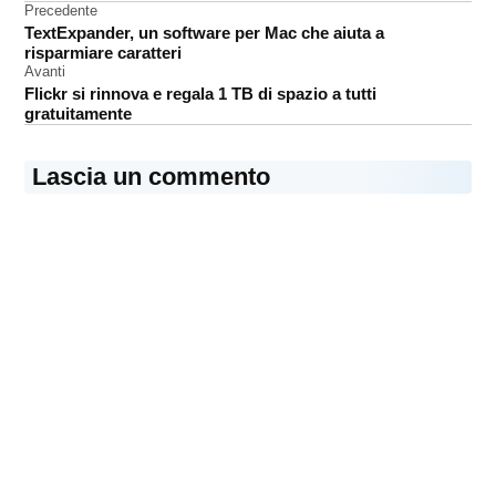
Navigazione
Precedente
Yahoo
TextExpander, un software per Mac che aiuta a
articoli
risparmiare caratteri
Avanti
Flickr si rinnova e regala 1 TB di spazio a tutti
gratuitamente
Lascia un commento