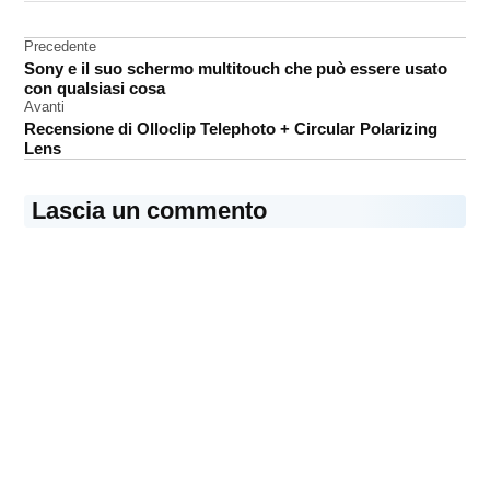
iBookstore
Navigazione
Precedente
Sony e il suo schermo multitouch che può essere usato
articoli
con qualsiasi cosa
Avanti
Recensione di Olloclip Telephoto + Circular Polarizing
Lens
Lascia un commento