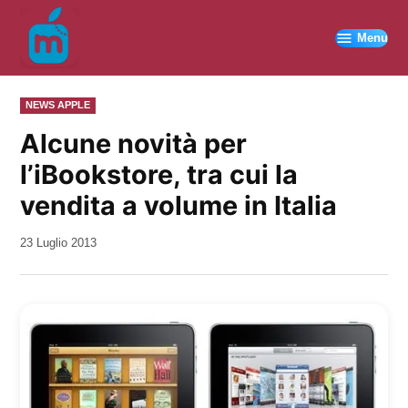
Vai
al
Menu
contenuto
PUBBLICATO
NEWS APPLE
IN
Alcune novità per
l’iBookstore, tra cui la
vendita a volume in Italia
da
23 Luglio 2013
Kiro