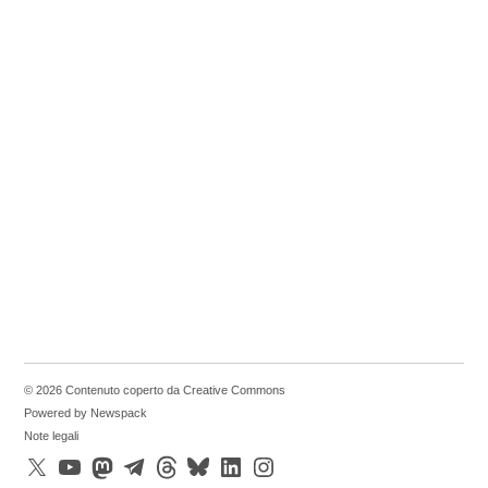
© 2026 Contenuto coperto da Creative Commons
Powered by Newspack
Note legali
X
YouTube
Mastodon
Telegram
Threads
Bluesky
LinkedIn
Instagram