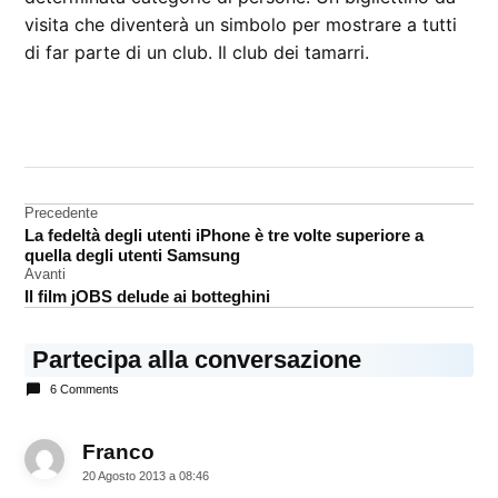
visita che diventerà un simbolo per mostrare a tutti
di far parte di un club. Il club dei tamarri.
CONTRASSEGNATO
DA UNA SCRITTA:
iPhone
5S
Navigazione
Precedente
La fedeltà degli utenti iPhone è tre volte superiore a
Rumors
articoli
quella degli utenti Samsung
Avanti
Il film jOBS delude ai botteghini
Partecipa alla conversazione
6 Comments
Franco
dice:
20 Agosto 2013 a 08:46