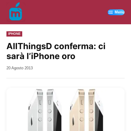
Vai
al
Menu
contenuto
PUBBLICATO
IPHONE
IN
AllThingsD conferma: ci
sarà l’iPhone oro
da
20 Agosto 2013
Kiro