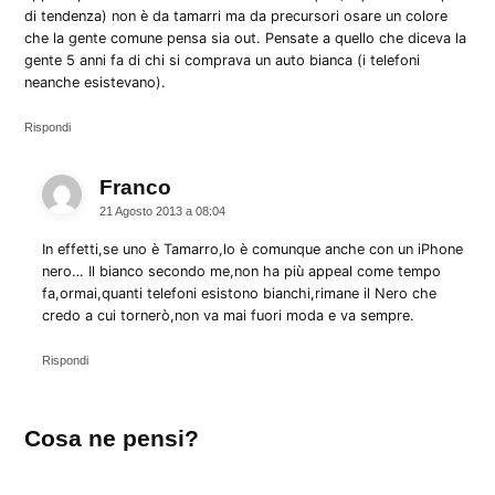
di tendenza) non è da tamarri ma da precursori osare un colore
che la gente comune pensa sia out. Pensate a quello che diceva la
gente 5 anni fa di chi si comprava un auto bianca (i telefoni
neanche esistevano).
Rispondi
Franco
dice:
21 Agosto 2013 a 08:04
In effetti,se uno è Tamarro,lo è comunque anche con un iPhone
nero… Il bianco secondo me,non ha più appeal come tempo
fa,ormai,quanti telefoni esistono bianchi,rimane il Nero che
credo a cui tornerò,non va mai fuori moda e va sempre.
Rispondi
Lascia
Cosa ne pensi?
un
commento