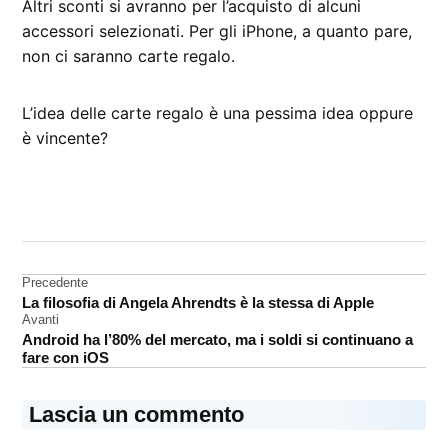
Altri sconti si avranno per l’acquisto di alcuni
accessori selezionati. Per gli iPhone, a quanto pare,
non ci saranno carte regalo.
L’idea delle carte regalo è una pessima idea oppure
è vincente?
CONTRASSEGNATO
DA UNA SCRITTA:
Black
Friday
Navigazione
Precedente
La filosofia di Angela Ahrendts è la stessa di Apple
articoli
Avanti
Android ha l’80% del mercato, ma i soldi si continuano a
fare con iOS
Lascia un commento