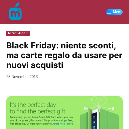
Vai
al
Menu
contenuto
PUBBLICATO
NEWS APPLE
IN
Black Friday: niente sconti,
ma carte regalo da usare per
nuovi acquisti
da
28 Novembre 2013
Kiro