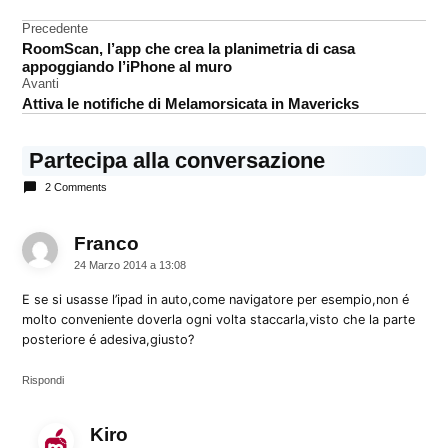
Mini
Navigazione
Precedente
RoomScan, l’app che crea la planimetria di casa
recensione
articoli
appoggiando l’iPhone al muro
Avanti
Attiva le notifiche di Melamorsicata in Mavericks
Partecipa alla conversazione
2 Comments
Franco
dice:
24 Marzo 2014 a 13:08
E se si usasse l’ipad in auto,come navigatore per esempio,non é
molto conveniente doverla ogni volta staccarla,visto che la parte
posteriore é adesiva,giusto?
Rispondi
Kiro
dice: