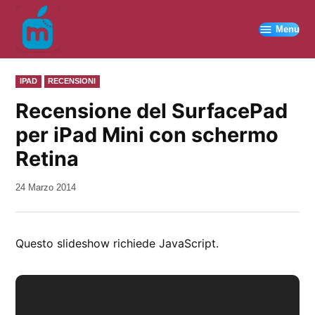
Vai
al
Menu
contenuto
PUBBLICATO
IPAD
RECENSIONI
IN
Recensione del SurfacePad
per iPad Mini con schermo
Retina
da
24 Marzo 2014
Kiro
Questo slideshow richiede JavaScript.