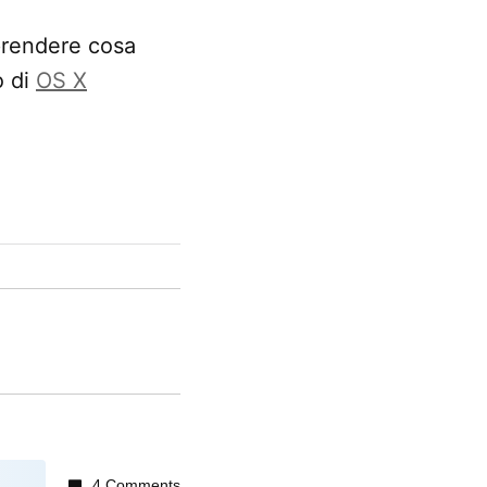
prendere cosa
o di
OS X
4 Comments