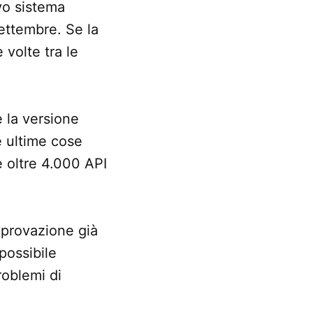
ovo sistema
settembre. Se la
 volte tra le
è la versione
e ultime cose
e oltre 4.000 API
pprovazione già
possibile
roblemi di