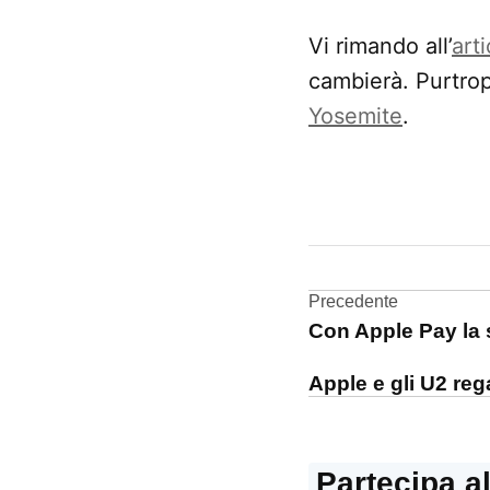
Vi rimando all’
art
cambierà. Purtropp
Yosemite
.
CONTRASSEGNATO
DA UNA SCRITTA:
iOS
8
Navigazi
Precedente
Con Apple Pay la 
articoli
Apple e gli U2 re
Partecipa a