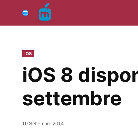
Vai
al
Menu
contenuto
PUBBLICATO
IOS
IN
iOS 8 dispon
settembre
da
10 Settembre 2014
Kiro