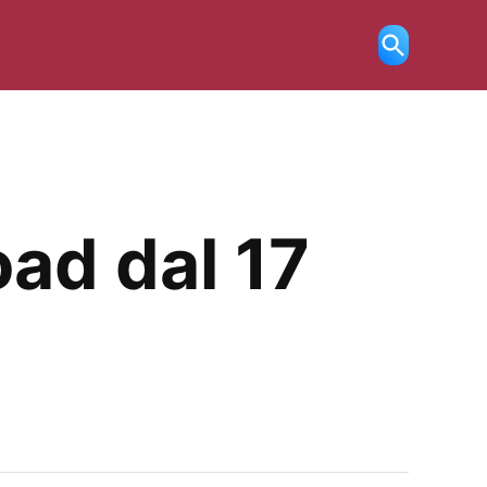
Ricerca
aperta
oad dal 17