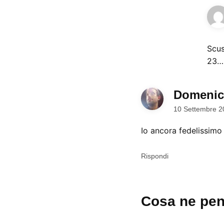
Scus
23…
Domenic
10 Settembre 2
Io ancora fedelissimo 
Rispondi
Lascia
Cosa ne pen
un
commento