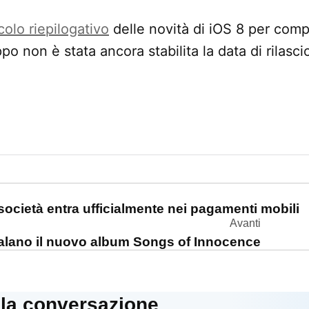
icolo riepilogativo
delle novità di iOS 8 per com
o non è stata ancora stabilita la data di rilasci
one
società entra ufficialmente nei pagamenti mobili
Avanti
galano il nuovo album Songs of Innocence
lla conversazione