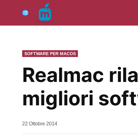
Vai
al
Menu
contenuto
PUBBLICATO
SOFTWARE PER MACOS
IN
Realmac rila
migliori sof
da
22 Ottobre 2014
Kiro