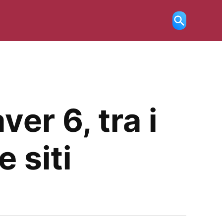
Ricerca
aperta
er 6, tra i
 siti