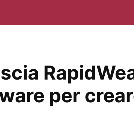
scia RapidWeav
tware per creare