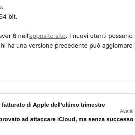
o.
64 bit.
er 6 nell’
apposito sito
. I nuovi utenti possono
chi ha una versione precedente può aggiornare 
one
fatturato di Apple dell’ultimo trimestre
Avanti
provato ad attaccare iCloud, ma senza successo