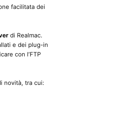
ne facilitata dei
ver
di Realmac.
lati e dei plug-in
icare con l’FTP
 novità, tra cui: