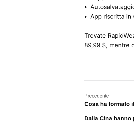
Autosalvataggi
App riscritta in 
Trovate RapidWeav
89,99 $, mentre 
CONTRASSEGNATO
DA UNA SCRITTA:
Software
Navigazi
Precedente
Cosa ha formato il 
articoli
Dalla Cina hanno 