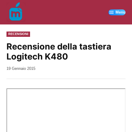
Vai
al
Menu
contenuto
PUBBLICATO
RECENSIONI
IN
Recensione della tastiera
Logitech K480
da
19 Gennaio 2015
Kiro