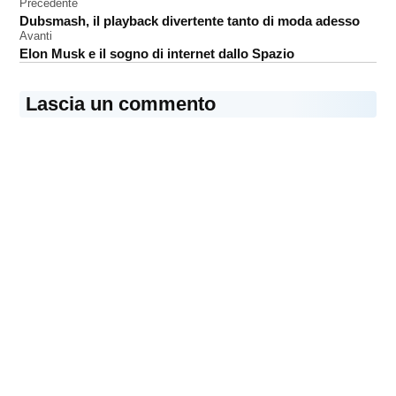
Navigazione
Precedente
recensione
Dubsmash, il playback divertente tanto di moda adesso
articoli
tastiera
Avanti
Elon Musk e il sogno di internet dallo Spazio
Lascia un commento