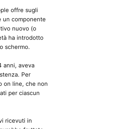
le offre sugli
pe un componente
utivo nuovo (o
età ha introdotto
 lo schermo.
4 anni, aveva
istenza. Per
io on line, che non
rati per ciascun
vi ricevuti in