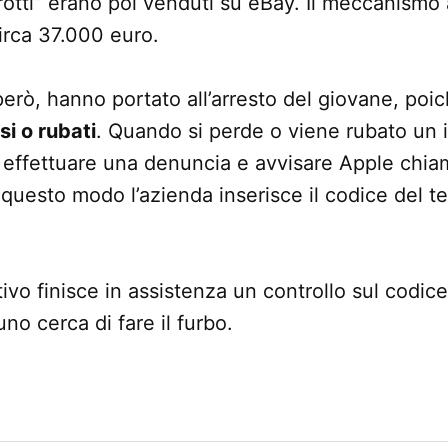
“rotti” erano poi venduti su eBay. Il meccanismo
circa 37.000 euro.
però, hanno portato all’arresto del giovane, poic
si o rubati
. Quando si perde o viene rubato un i
effettuare una denuncia e avvisare Apple chia
questo modo l’azienda inserisce il codice del t
tivo finisce in assistenza un controllo sul codic
no cerca di fare il furbo.