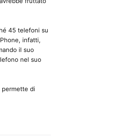
 avrebbe fruttato
hé 45 telefoni su
Phone, infatti,
mando il suo
elefono nel suo
e permette di