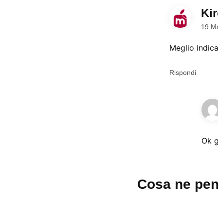
Ki
19 M
Meglio indica
Rispondi
Ok g
Lascia
Cosa ne pen
un
commento