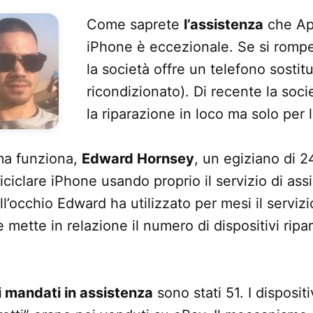
Come saprete
l’assistenza
che App
iPhone è eccezionale. Se si rom
la società offre un telefono sostit
ricondizionato). Di recente la soci
la riparazione in loco ma solo per
ema funziona,
Edward Hornsey
, un egiziano di 2
iciclare iPhone usando proprio il servizio di ass
ll’occhio Edward ha utilizzato per mesi il serviz
mette in relazione il numero di dispositivi ripa
i mandati in assistenza
sono stati 51. I dispositi