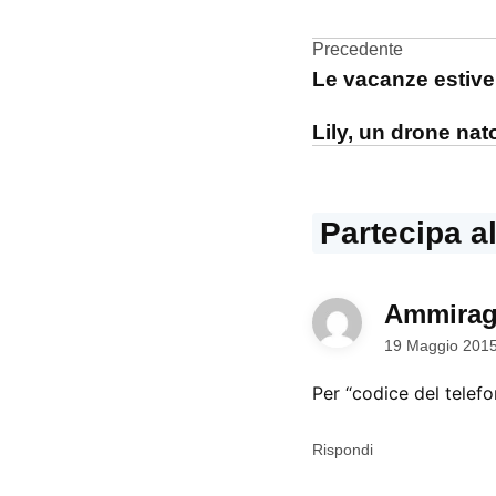
iPhone
Navigazi
Precedente
Le vacanze estive
articoli
Lily, un drone nat
Partecipa a
Ammirag
19 Maggio 2015
Per “codice del telefo
Rispondi