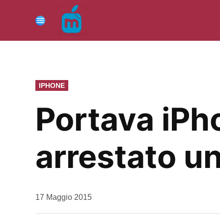
Vai
al
Menu
contenuto
PUBBLICATO
IPHONE
IN
Portava iPho
arrestato u
da
17 Maggio 2015
Kiro