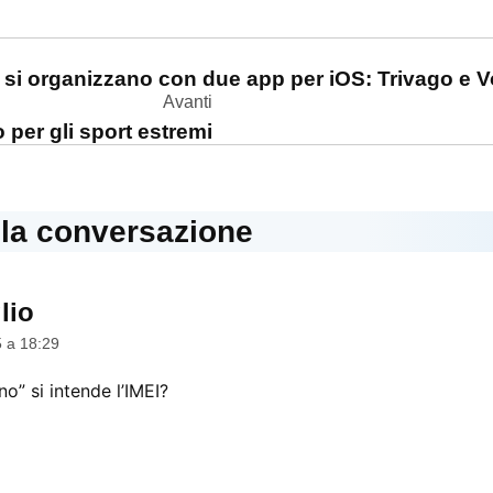
one
 si organizzano con due app per iOS: Trivago e V
Avanti
o per gli sport estremi
lla conversazione
lio
dice:
 a 18:29
no” si intende l’IMEI?