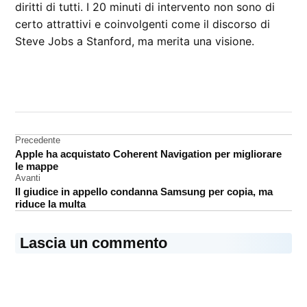
diritti di tutti. I 20 minuti di intervento non sono di
certo attrattivi e coinvolgenti come il discorso di
Steve Jobs a Stanford, ma merita una visione.
CONTRASSEGNATO
DA UNA SCRITTA:
Tim
Cook
Navigazione
Precedente
Apple ha acquistato Coherent Navigation per migliorare
articoli
le mappe
Avanti
Il giudice in appello condanna Samsung per copia, ma
riduce la multa
Lascia un commento