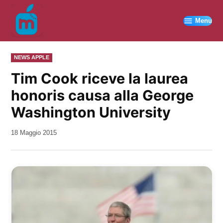
Vai
al
Menu
contenuto
PUBBLICATO
NEWS APPLE
IN
Tim Cook riceve la laurea
honoris causa alla George
Washington University
da
18 Maggio 2015
Kiro