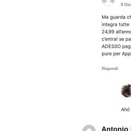
9 Giu
Ma guarda ch
integra tutte
24,99 all’ann
c’entra! se p
ADESSO paga 
pure per App
Rispondi
Ahó 
Antonio