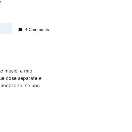
o
4 Comments
e music, a mio
due cose separate e
dimezzarlo, se uno