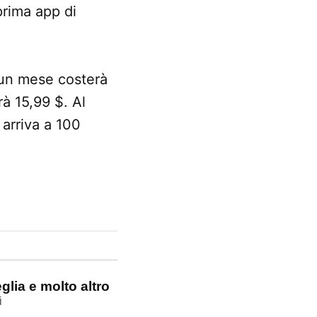
prima app di
 un mese costerà
rà 15,99 $. Al
 arriva a 100
glia e molto altro
i