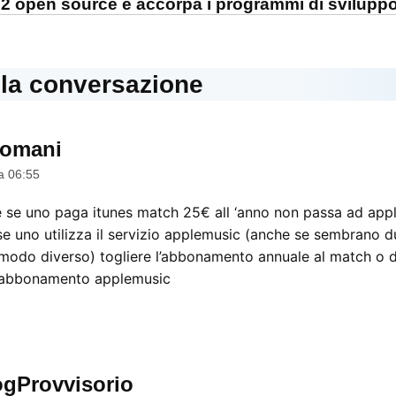
 2 open source e accorpa i programmi di svilupp
lla conversazione
romani
dice:
a 06:55
 se uno paga itunes match 25€ all ‘anno non passa ad appl
se uno utilizza il servizio applemusic (anche se sembrano 
in modo diverso) togliere l’abbonamento annuale al match o 
n abbonamento applemusic
ogProvvisorio
dice: