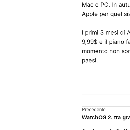
Mac e PC. In autu
Apple per quel si
I primi 3 mesi di
9,99$ e il piano 
momento non sono 
paesi.
CONTRASSEGNATO
DA UNA SCRITTA:
Apple
Music
Navigazi
Precedente
WatchOS 2, tra gra
articoli