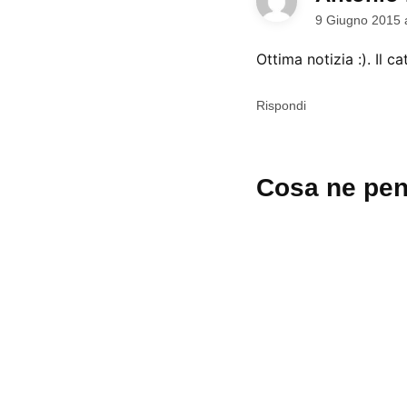
9 Giugno 2015 
Ottima notizia :). Il 
Rispondi
Lascia
Cosa ne pen
un
commento