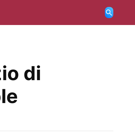
Ricerca
aperta
io di
le