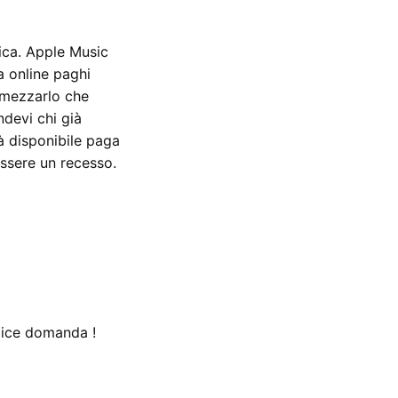
ica. Apple Music
a online paghi
dimezzarlo che
ndevi chi già
 disponibile paga
ssere un recesso.
lice domanda !