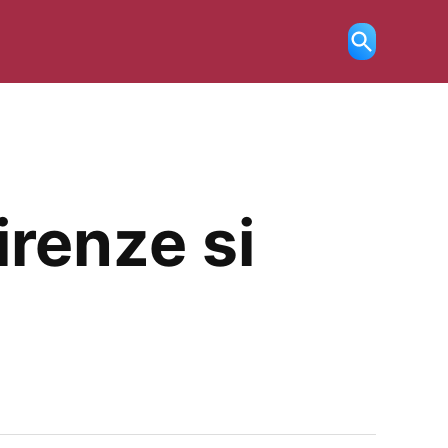
Ricerca
aperta
irenze si