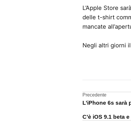
L’Apple Store sar
delle t-shirt comm
mancate all’apert
Negli altri giorni
CONTRASSEGNATO
DA UNA SCRITTA:
Apple
Store
Navigazi
Precedente
L’iPhone 6s sarà 
Firenze
articoli
C’è iOS 9.1 beta e