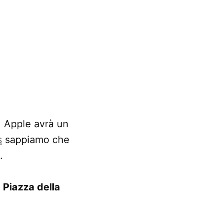
. Apple avrà un
s
sappiamo che
.
n
Piazza della