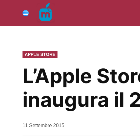
Vai
al
Menu
contenuto
PUBBLICATO
APPLE STORE
IN
L’Apple Stor
inaugura il
da
11 Settembre 2015
Kiro