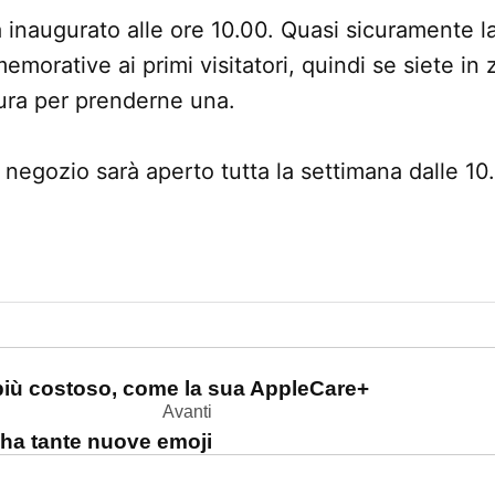
à inaugurato alle ore 10.00. Quasi sicuramente l
emorative ai primi visitatori, quindi se siete in
ura per prenderne una.
 il negozio sarà aperto tutta la settimana dalle 10
one
più costoso, come la sua AppleCare+
Avanti
 ha tante nuove emoji