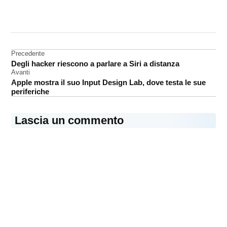
CONTRASSEGNATO
DA UNA SCRITTA:
iMac
Navigazione
Precedente
Degli hacker riescono a parlare a Siri a distanza
articoli
Avanti
Apple mostra il suo Input Design Lab, dove testa le sue
periferiche
Lascia un commento