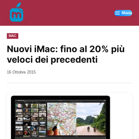
Vai
al
Menu
contenuto
PUBBLICATO
MAC
IN
Nuovi iMac: fino al 20% più
veloci dei precedenti
da
16 Ottobre 2015
Kiro