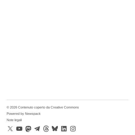
© 2026 Contenuto coperto da Creative Commons
Powered by Newspack
Note legali
X
YouTube
Mastodon
Telegram
Threads
Bluesky
LinkedIn
Instagram