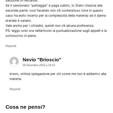
sanzione (il restante).
Se il sanzionato “patteggia” e paga subito, lo Stato rinuncia alla
seconda parte: così facendo non c’è contenzioso (che in questo
caso ha esito incerto per la complessità della materia) ed il danno
erariale è sanato.
Vale anche per i cittadini, quindi non c’è alcuna preferenza.
PS: leggo solo ora nell’articolo la puntualizzazione sugli appelli e la
sottoscrivo in pieno.
Rispondi
Nevio "Brioscio"
dice:
30 Dicembre 2015 a 16:12
bravo, ottima spiegazione per chi come me non è addentro alla
materia.
Rispondi
Lascia
Cosa ne pensi?
un