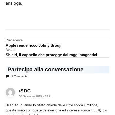
analoga.
CONTRASSEGNATO
DA UNA SCRITTA:
Apple
Navigazione
Precedente
tasse
Apple rende ricco Johny Srouji
articoli
Avanti
Shield, il cappello che protegge dai raggi magnetici
Partecipa alla conversazione
2 Comments
iSDC
dice:
30 Dicembre 2015 a 12:21
Di solito, quando lo Stato chiede delle cifre sopra il milione,
queste sono composte da evasione ed interessi (circa il 50%) più