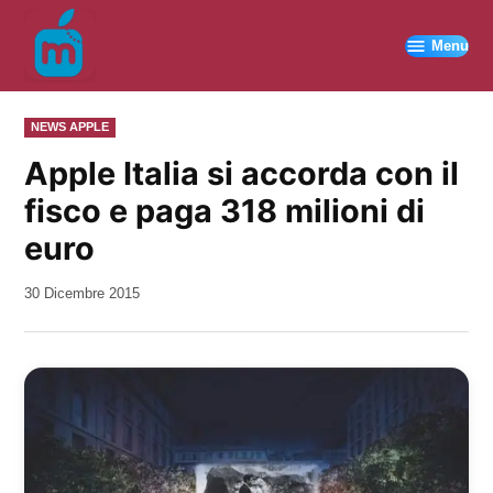
Vai
al
Menu
contenuto
PUBBLICATO
NEWS APPLE
IN
Apple Italia si accorda con il
fisco e paga 318 milioni di
euro
da
30 Dicembre 2015
Kiro