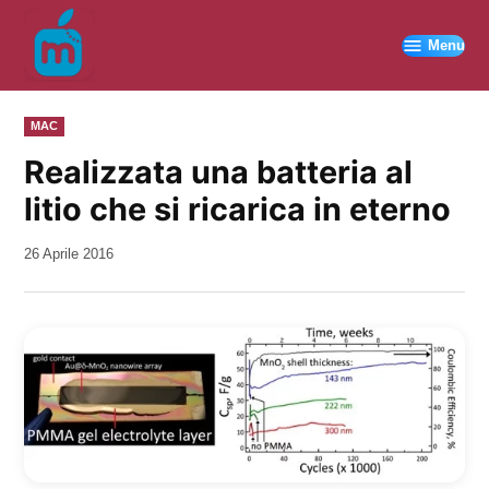
Vai
al
Menu
contenuto
PUBBLICATO
MAC
IN
Realizzata una batteria al
litio che si ricarica in eterno
da
26 Aprile 2016
Kiro