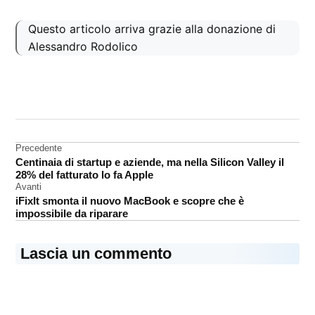
Questo articolo arriva grazie alla donazione di
Alessandro Rodolico
CONTRASSEGNATO
DA UNA SCRITTA:
batteria
Navigazione
Precedente
ricerca
Centinaia di startup e aziende, ma nella Silicon Valley il
articoli
28% del fatturato lo fa Apple
Avanti
iFixIt smonta il nuovo MacBook e scopre che è
impossibile da riparare
Lascia un commento