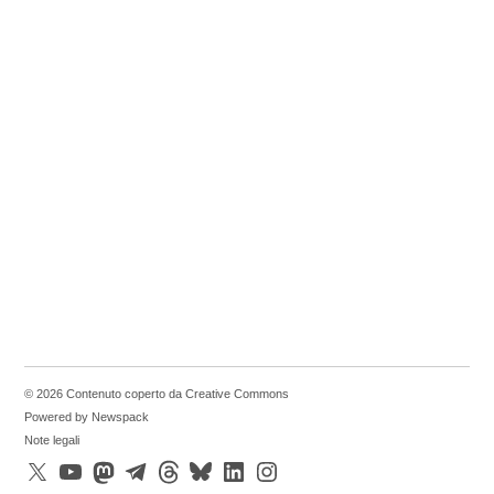
© 2026 Contenuto coperto da Creative Commons
Powered by Newspack
Note legali
X
YouTube
Mastodon
Telegram
Threads
Bluesky
LinkedIn
Instagram