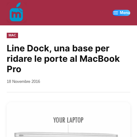
Vai
al
Menu
contenuto
PUBBLICATO
MAC
IN
Line Dock, una base per
ridare le porte al MacBook
Pro
da
18 Novembre 2016
Kiro