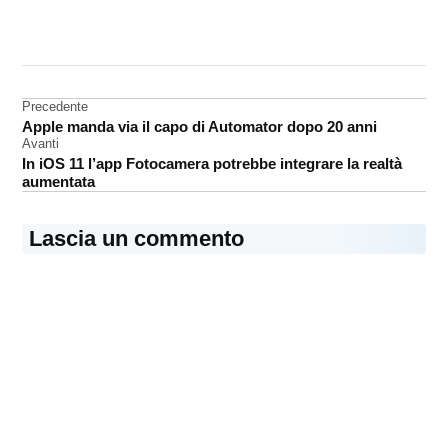
CONTRASSEGNATO
DA UNA SCRITTA:
accessori
Navigazione
Precedente
MacBook
Apple manda via il capo di Automator dopo 20 anni
Pro
articoli
Avanti
In iOS 11 l’app Fotocamera potrebbe integrare la realtà
aumentata
Lascia un commento