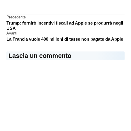
DA UNA SCRITTA:
servizi
Navigazione
Precedente
Trump: fornirò incentivi fiscali ad Apple se produrrà negli
articoli
USA
Avanti
La Francia vuole 400 milioni di tasse non pagate da Apple
Lascia un commento