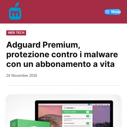
Vai
al
Menu
contenuto
PUBBLICATO
WEB TECH
IN
Adguard Premium,
protezione contro i malware
con un abbonamento a vita
da
24 Novembre 2016
Kiro