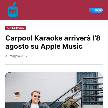
Vai
al
Menu
contenuto
PUBBLICATO
APPLE MUSIC
IN
Carpool Karaoke arriverà l’8
agosto su Apple Music
da
31 Maggio 2017
Kiro