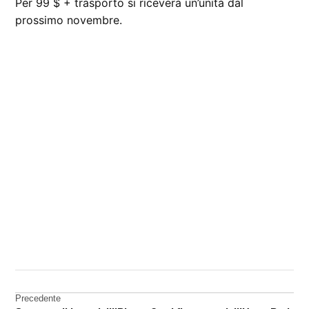
Per 99 $ + trasporto si riceverà un’unità dal
prossimo novembre.
CONTRASSEGNATO
DA UNA SCRITTA:
accessori
Navigazione
Precedente