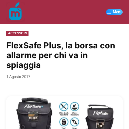
Vai
al
Menu
contenuto
PUBBLICATO
ACCESSORI
IN
FlexSafe Plus, la borsa con
allarme per chi va in
spiaggia
da
1 Agosto 2017
Kiro