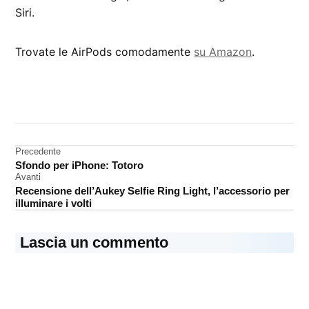
Siri.
Trovate le AirPods comodamente
su Amazon
.
CONTRASSEGNATO
DA UNA SCRITTA:
AirPods
Navigazione
Precedente
Android
Sfondo per iPhone: Totoro
articoli
Avanti
Recensione dell’Aukey Selfie Ring Light, l’accessorio per
illuminare i volti
Lascia un commento