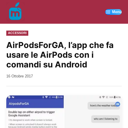
Vai
al
Menu
contenuto
PUBBLICATO
ACCESSORI
IN
AirPodsForGA, l’app che fa
usare le AirPods con i
comandi su Android
da
16 Ottobre 2017
Kiro