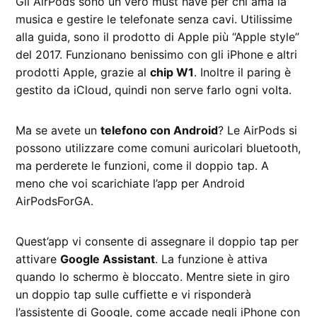
Gli AirPods sono un vero must have per chi ama la
musica e gestire le telefonate senza cavi. Utilissime
alla guida, sono il prodotto di Apple più “Apple style”
del 2017. Funzionano benissimo con gli iPhone e altri
prodotti Apple, grazie al
chip W1
. Inoltre il paring è
gestito da iCloud, quindi non serve farlo ogni volta.
Ma se avete un
telefono con Android
? Le AirPods si
possono utilizzare come comuni auricolari bluetooth,
ma perderete le funzioni, come il doppio tap. A
meno che voi scarichiate l’app per Android
AirPodsForGA.
Quest’app vi consente di assegnare il doppio tap per
attivare
Google Assistant
. La funzione è attiva
quando lo schermo è bloccato. Mentre siete in giro
un doppio tap sulle cuffiette e vi risponderà
l’assistente di Google, come accade negli iPhone con