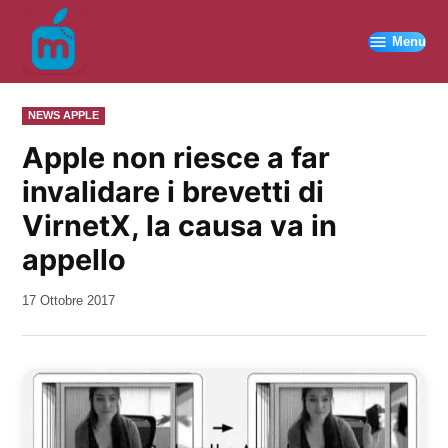
Vai
al
Menu
contenuto
PUBBLICATO
NEWS APPLE
IN
Apple non riesce a far
invalidare i brevetti di
VirnetX, la causa va in
appello
da
17 Ottobre 2017
Kiro