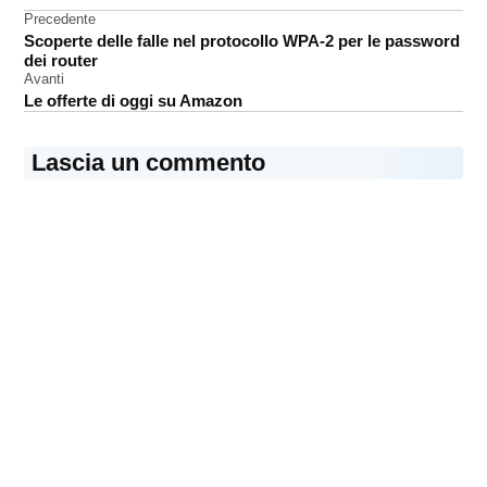
Navigazione
Precedente
causa
Scoperte delle falle nel protocollo WPA-2 per le password
legale
articoli
dei router
VirnetX
Avanti
Le offerte di oggi su Amazon
Lascia un commento