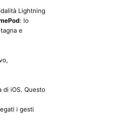
dalità Lightning
HomePod
: lo
etagna e
vo,
 di iOS. Questo
gati i gesti