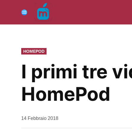
Vai
al
Menu
contenuto
PUBBLICATO
HOMEPOD
IN
I primi tre v
HomePod
da
14 Febbraio 2018
Kiro