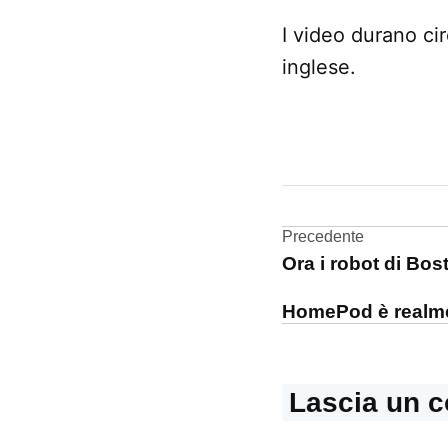
I video durano ci
inglese.
CONTRASSEGNATO
DA UNA SCRITTA:
HomePod
Navigazi
Precedente
tutorial
Ora i robot di Bo
articoli
HomePod è realme
Lascia un 