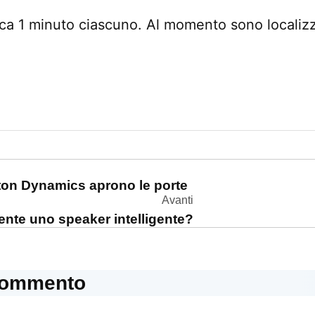
rca 1 minuto ciascuno. Al momento sono localizza
one
ston Dynamics aprono le porte
Avanti
nte uno speaker intelligente?
commento