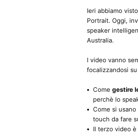
Ieri abbiamo vist
Portrait. Oggi, in
speaker intelligen
Australia.
I video vanno semp
focalizzandosi su 
Come
gestire 
perchè lo spea
Come si usano
touch da fare s
Il terzo video è