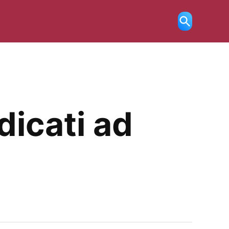
Ricerca
aperta
edicati ad