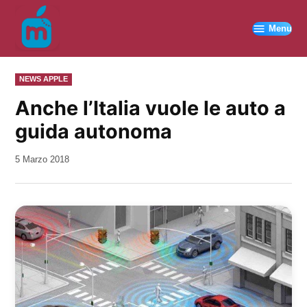
Vai
al
Menu
contenuto
PUBBLICATO
NEWS APPLE
IN
Anche l’Italia vuole le auto a
guida autonoma
da
5 Marzo 2018
Kiro