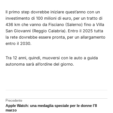
Il primo step dovrebbe iniziare quest’anno con un
investimento di 100 milioni di euro, per un tratto di
436 km che vanno da Fisciano (Salerno) fino a Villa
San Giovanni (Reggio Calabria). Entro il 2025 tutta
la rete dovrebbe essere pronta, per un allargamento
entro il 2030.
Tra 12 anni, quindi, muoversi con le auto a guida
autonoma sarà all’ordine del giorno.
CONTRASSEGNATO
DA UNA SCRITTA:
auto
Navigazione
Precedente
guida
Apple Watch: una medaglia speciale per le donne l’8
autonoma
articoli
marzo