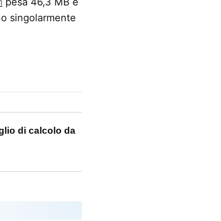
m
pesa 46,3 MB e
ano singolarmente
lio di calcolo da