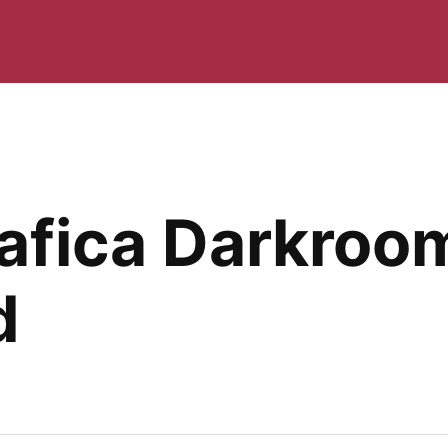
rafica Darkroo
d