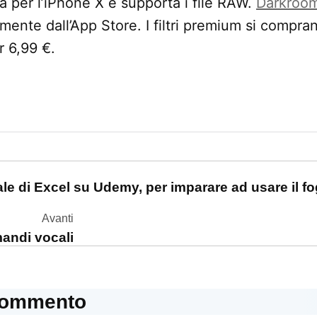
ta per l’iPhone X e supporta i file RAW.
Darkroo
tamente dall’App Store. I filtri premium si compr
r 6,99 €.
one
e di Excel su Udemy, per imparare ad usare il fog
Avanti
mandi vocali
commento