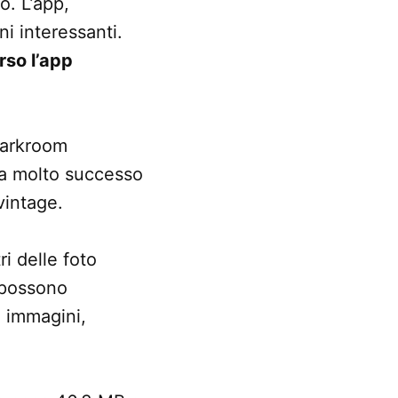
o. L’app,
ni interessanti.
so l’app
 Darkroom
ha molto successo
vintage.
i delle foto
i possono
e immagini,
.