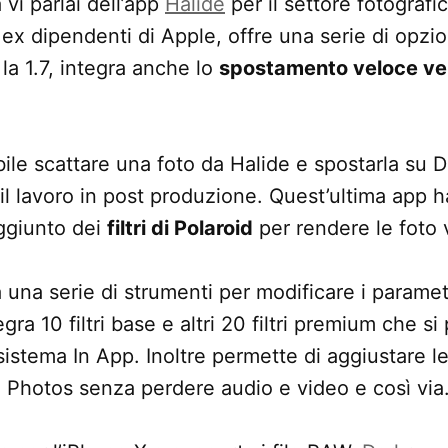
vi parlai dell’app
Halide
per il settore fotografic
ex dipendenti di Apple, offre una serie di opzio
 la 1.7, integra anche lo
spostamento veloce ver
ibile scattare una foto da Halide e spostarla su
l lavoro in post produzione. Quest’ultima app 
ggiunto dei
filtri di Polaroid
per rendere le foto 
 una serie di strumenti per modificare i parametr
ra 10 filtri base e altri 20 filtri premium che s
 sistema In App. Inoltre permette di aggiustare l
e Photos senza perdere audio e video e così via