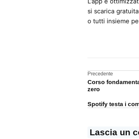
L’app è ottimizza
si scarica gratui
o tutti insieme pe
CONTRASSEGNATO
DA UNA SCRITTA:
App
Store
Navigazi
Precedente
Corso fondamental
foto
articoli
zero
Polaroid
Spotify testa i co
Lascia un 