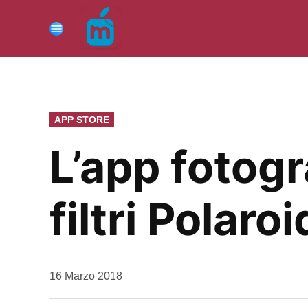
Vai
al
Menu
contenuto
PUBBLICATO
APP STORE
IN
L’app fotog
filtri Polaroi
da
16 Marzo 2018
Kiro