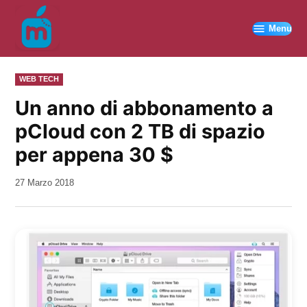
Vai
al
Menu
contenuto
PUBBLICATO
WEB TECH
IN
Un anno di abbonamento a
pCloud con 2 TB di spazio
per appena 30 $
da
27 Marzo 2018
Kiro