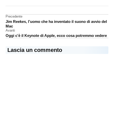
DA UNA SCRITTA:
cloud
Navigazione
Precedente
servizi
Jim Reekes, l’uomo che ha inventato il suono di avvio del
articoli
Mac
Avanti
Oggi c’è il Keynote di Apple, ecco cosa potremmo vedere
Lascia un commento