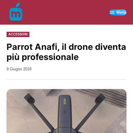
Vai
al
Menu
contenuto
PUBBLICATO
ACCESSORI
IN
Parrot Anafi, il drone diventa
più professionale
da
9 Giugno 2018
Kiro