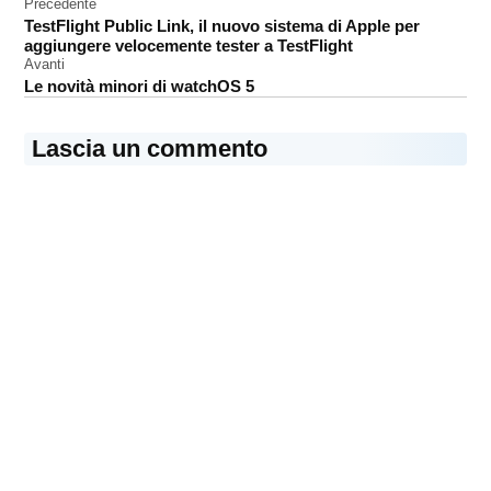
Navigazione
Precedente
Parrot
TestFlight Public Link, il nuovo sistema di Apple per
articoli
aggiungere velocemente tester a TestFlight
Avanti
Le novità minori di watchOS 5
Lascia un commento