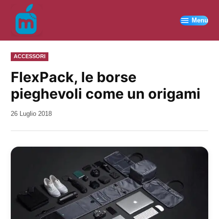
Vai
al
Menu
contenuto
PUBBLICATO
ACCESSORI
IN
FlexPack, le borse
pieghevoli come un origami
da
26 Luglio 2018
Kiro