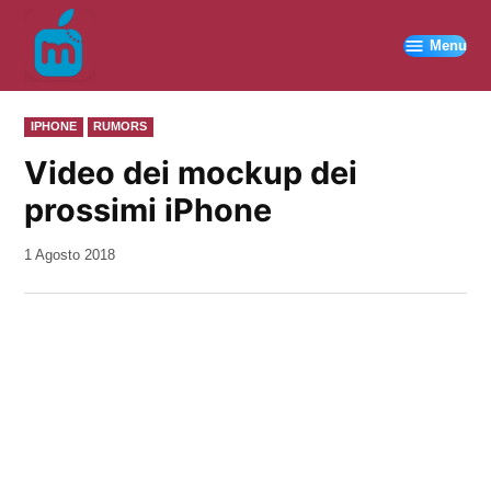
Vai
al
Menu
contenuto
PUBBLICATO
IPHONE
RUMORS
IN
Video dei mockup dei
prossimi iPhone
da
1 Agosto 2018
Kiro