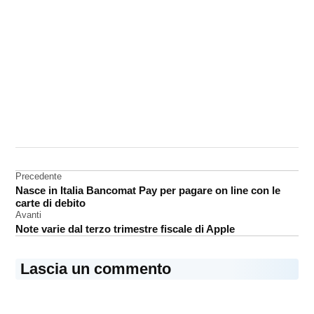
CONTRASSEGNATO
DA UNA SCRITTA:
iPhone
Navigazione
Precedente
mockup
Nasce in Italia Bancomat Pay per pagare on line con le
articoli
carte di debito
Avanti
Note varie dal terzo trimestre fiscale di Apple
Lascia un commento