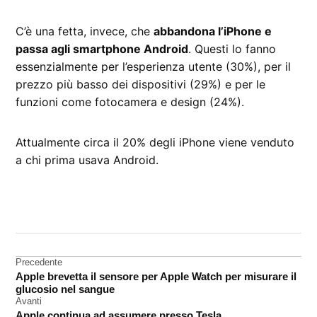
C’è una fetta, invece, che
abbandona l’iPhone e
passa agli smartphone Android
. Questi lo fanno
essenzialmente per l’esperienza utente (30%), per il
prezzo più basso dei dispositivi (29%) e per le
funzioni come fotocamera e design (24%).
Attualmente circa il 20% degli iPhone viene venduto
a chi prima usava Android.
CONTRASSEGNATO
DA UNA SCRITTA:
analisi
Navigazione
Precedente
Android
Apple brevetta il sensore per Apple Watch per misurare il
articoli
iOS
glucosio nel sangue
Avanti
Apple continua ad assumere presso Tesla