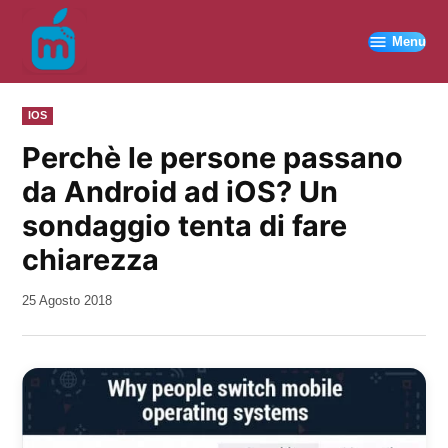
Vai
al
Menu
contenuto
PUBBLICATO
IOS
IN
Perchè le persone passano
da Android ad iOS? Un
sondaggio tenta di fare
chiarezza
da
25 Agosto 2018
Kiro