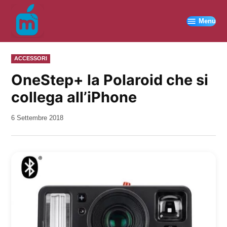
Vai
al
Menu
contenuto
PUBBLICATO
ACCESSORI
IN
OneStep+ la Polaroid che si
collega all’iPhone
da
6 Settembre 2018
Kiro