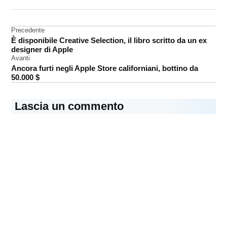
DA UNA SCRITTA:
foto
Navigazione
Precedente
iPhone
È disponibile Creative Selection, il libro scritto da un ex
articoli
Polaroid
designer di Apple
Avanti
Ancora furti negli Apple Store californiani, bottino da
50.000 $
Lascia un commento