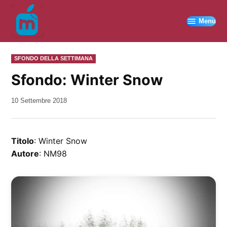
Vai
al
Menu
contenuto
PUBBLICATO
SFONDO DELLA SETTIMANA
IN
Sfondo: Winter Snow
da
10 Settembre 2018
Kiro
Titolo
: Winter Snow
Autore
: NM98