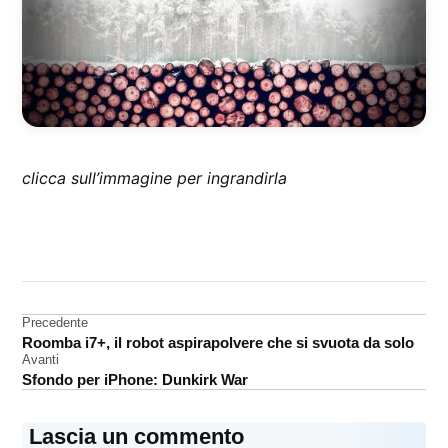
clicca sull’immagine per ingrandirla
CONTRASSEGNATO
DA UNA SCRITTA:
sfondo
Navigazione
Precedente
Roomba i7+, il robot aspirapolvere che si svuota da solo
articoli
Avanti
Sfondo per iPhone: Dunkirk War
Lascia un commento