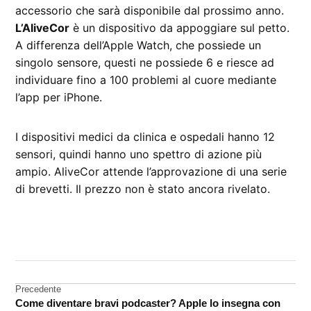
accessorio che sarà disponibile dal prossimo anno.
L’AliveCor
è un dispositivo da appoggiare sul petto.
A differenza dell’Apple Watch, che possiede un
singolo sensore, questi ne possiede 6 e riesce ad
individuare fino a 100 problemi al cuore mediante
l’app per iPhone.
I dispositivi medici da clinica e ospedali hanno 12
sensori, quindi hanno uno spettro di azione più
ampio. AliveCor attende l’approvazione di una serie
di brevetti. Il prezzo non è stato ancora rivelato.
CONTRASSEGNATO
DA UNA SCRITTA:
accessori
Navigazione
Precedente
Apple
Come diventare bravi podcaster? Apple lo insegna con
Watch
articoli