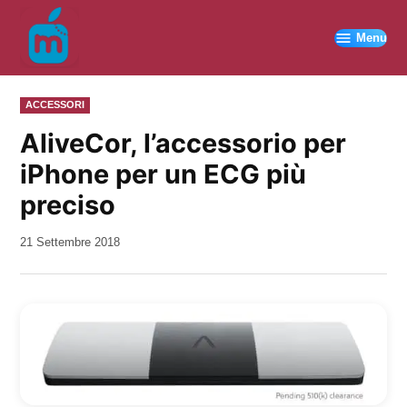
Vai
al
Menu
contenuto
PUBBLICATO
ACCESSORI
IN
AliveCor, l’accessorio per
iPhone per un ECG più
preciso
da
21 Settembre 2018
Kiro