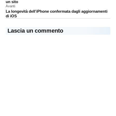
un sito
ECG
Avanti
La longevità dell’iPhone confermata dagli aggiornamenti
iPhone
di iOS
Lascia un commento