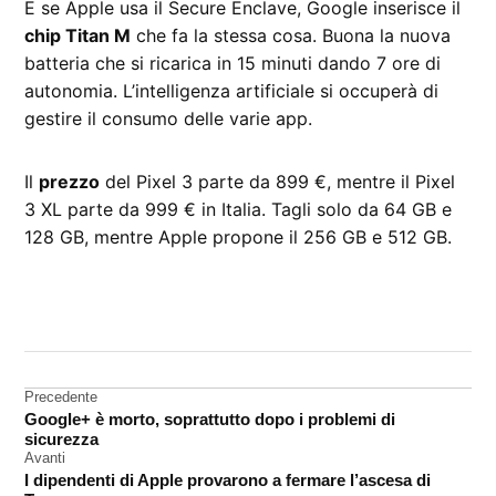
E se Apple usa il Secure Enclave, Google inserisce il
chip Titan M
che fa la stessa cosa. Buona la nuova
batteria che si ricarica in 15 minuti dando 7 ore di
autonomia. L’intelligenza artificiale si occuperà di
gestire il consumo delle varie app.
Il
prezzo
del Pixel 3 parte da 899 €, mentre il Pixel
3 XL parte da 999 € in Italia. Tagli solo da 64 GB e
128 GB, mentre Apple propone il 256 GB e 512 GB.
CONTRASSEGNATO
DA UNA SCRITTA:
Google
Navigazione
Precedente
Pixel
Google+ è morto, soprattutto dopo i problemi di
3
articoli
sicurezza
Avanti
I dipendenti di Apple provarono a fermare l’ascesa di