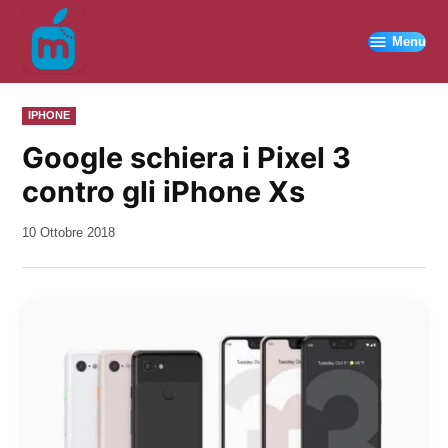
Vai
al
Menu
contenuto
PUBBLICATO
IPHONE
IN
Google schiera i Pixel 3
contro gli iPhone Xs
da
10 Ottobre 2018
Kiro