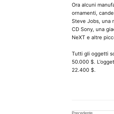
Ora alcuni manufa
ornamenti, candel
Steve Jobs, una m
CD Sony, una giacc
NeXT e altre picc
Tutti gli oggetti s
50.000 $. L’ogget
22.400 $.
CONTRASSEGNATO
DA UNA SCRITTA:
asta
Precedente