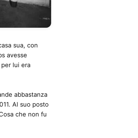
casa sua, con
obs avesse
per lui era
ande abbastanza
011. Al suo posto
 Cosa che non fu