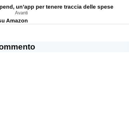
one
pend, un’app per tenere traccia delle spese
Avanti
i su Amazon
commento