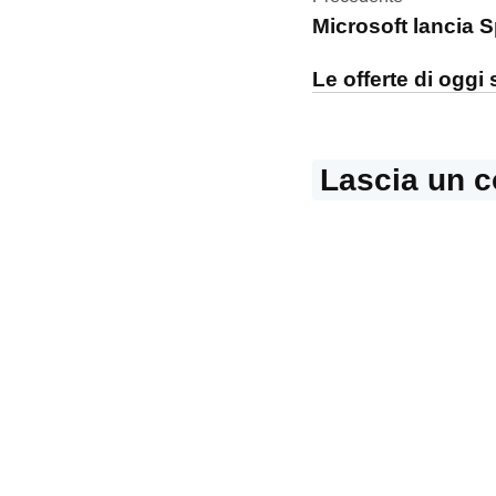
Navigazi
Steve
Microsoft lancia S
Jobs
articoli
Le offerte di ogg
Lascia un 