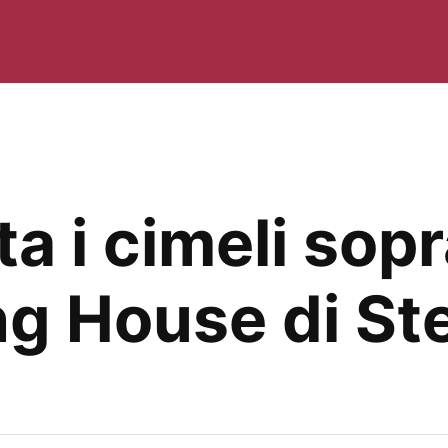
ta i cimeli sop
ing House di St