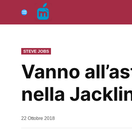
Vai
al
Menu
contenuto
PUBBLICATO
STEVE JOBS
IN
Vanno all’as
nella Jackl
da
22 Ottobre 2018
Kiro