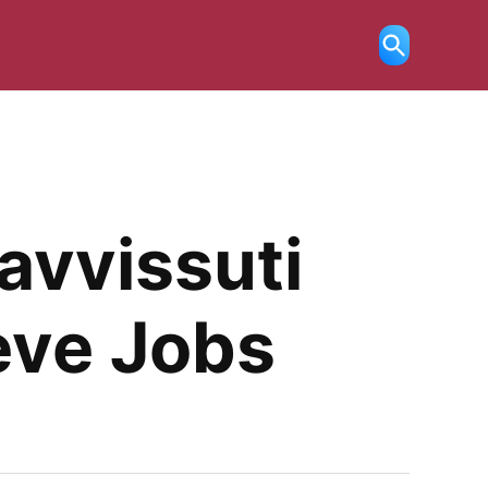
Ricerca
aperta
ravvissuti
eve Jobs