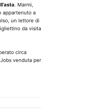
ll’asta
. Marmi,
io appartenuto a
so, un lettore di
gliettino da visita
uperato circa
e Jobs venduta per