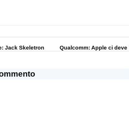
one
: Jack Skeletron
Qualcomm: Apple ci deve 7 
commento