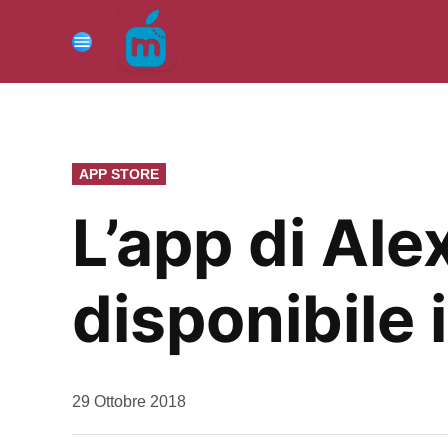
Vai
al
Menu
contenuto
PUBBLICATO
APP STORE
IN
L’app di Al
disponibile i
da
29 Ottobre 2018
Kiro