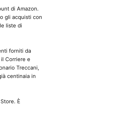
ount di Amazon.
 gli acquisti con
e liste di
nti forniti da
il Corriere e
ionario Treccani,
ià centinaia in
 Store. È