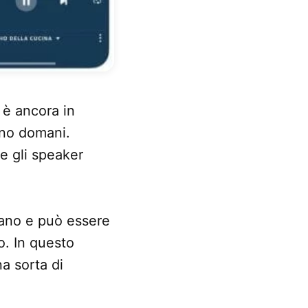
è ancora in
nno domani.
re gli speaker
liano e può essere
o. In questo
a sorta di