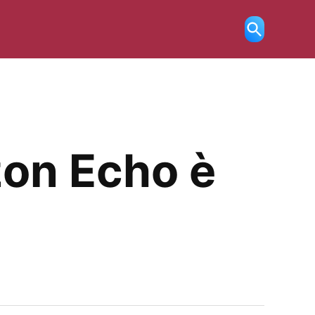
Ricerca
aperta
zon Echo è