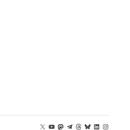
X
YouTube
Mastodon
Telegram
Threads
Bluesky
LinkedIn
Instagram