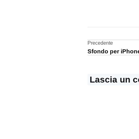
CONTRASSEGNATO
DA UNA SCRITTA:
Alexa
Navigazi
Precedente
Amazon
Sfondo per iPhone
Echo
articoli
App
Store
Lascia un 