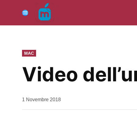
Vai
al
Menu
contenuto
PUBBLICATO
MAC
IN
Video dell’
da
1 Novembre 2018
Kiro