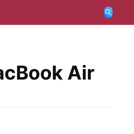
Ricerca
aperta
acBook Air